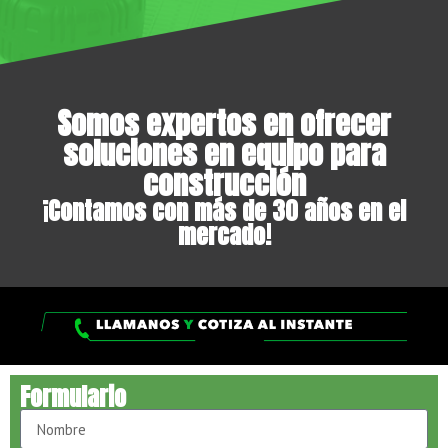
Somos expertos en ofrecer
soluciones en equipo para
construcción
¡Contamos con más de 30 años en el
mercado!
Formulario